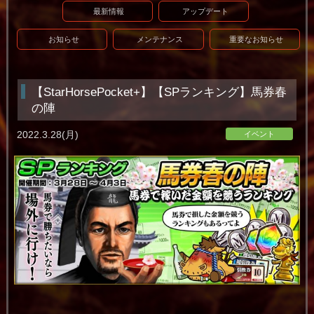
最新情報
アップデート
お知らせ
メンテナンス
重要なお知らせ
【StarHorsePocket+】【SPランキング】馬券春
の陣
2022.3.28(月)
イベント