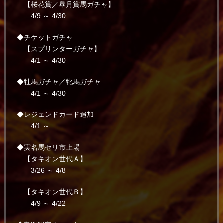
【桜花賞／皐月賞馬ガチャ】
4/9 ～ 4/30
◆チケットガチャ
【スプリンターガチャ】
4/1 ～ 4/30
◆牡馬ガチャ／牝馬ガチャ
4/1 ～ 4/30
◆レジェンドカード追加
4/1 ～
◆実名馬セリ市上場
【タキオン世代Ａ】
3/26 ～ 4/8
【タキオン世代Ｂ】
4/9 ～ 4/22