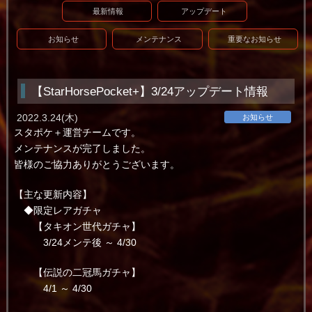
最新情報
アップデート
お知らせ
メンテナンス
重要なお知らせ
【StarHorsePocket+】3/24アップデート情報
2022.3.24(木)
お知らせ
スタポケ＋運営チームです。
メンテナンスが完了しました。
皆様のご協力ありがとうございます。
【主な更新内容】
◆限定レアガチャ
【タキオン世代ガチャ】
3/24メンテ後 ～ 4/30
【伝説の二冠馬ガチャ】
4/1 ～ 4/30