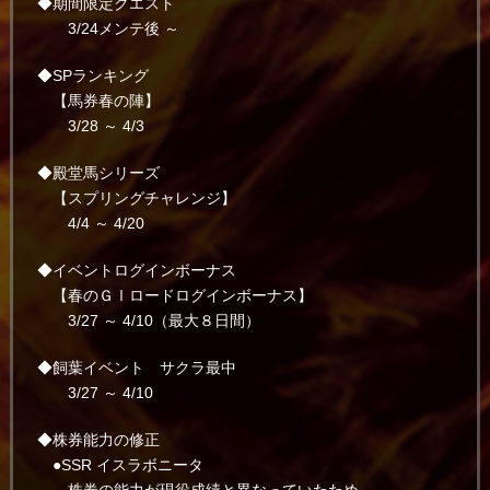
◆期間限定クエスト
3/24メンテ後 ～
◆SPランキング
【馬券春の陣】
3/28 ～ 4/3
◆殿堂馬シリーズ
【スプリングチャレンジ】
4/4 ～ 4/20
◆イベントログインボーナス
【春のＧⅠロードログインボーナス】
3/27 ～ 4/10（最大８日間）
◆飼葉イベント サクラ最中
3/27 ～ 4/10
◆株券能力の修正
●SSR イスラボニータ
株券の能力が現役成績と異なっていたため