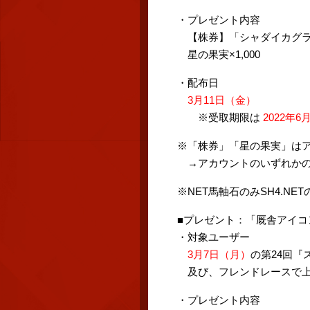
・プレゼント内容
【株券】「シャダイカグ
星の果実×1,000
・配布日
3月11日（金）
※受取期限は
2022年6
※「株券」「星の果実」は
→アカウントのいずれかの
※NET馬軸石のみSH4.N
■プレゼント：「厩舎アイコ
・対象ユーザー
3月7日（月）
の第24回
及び、フレンドレースで上
・プレゼント内容