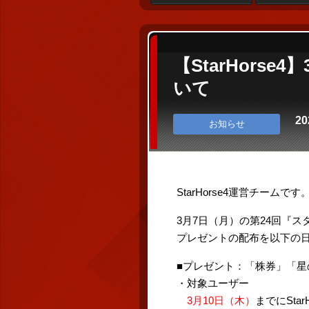
【StarHor
いて
20
お知らせ
StarHorse4運営チームです
3月7日（月）の第24回『
プレゼントの配布を以下の
■プレゼント：「株券」「星
・対象ユーザー
3月10日（木）
までにSta