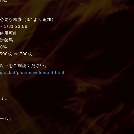
0%
要な株券（3/1より追加）
/31 23:59
使用可能
対象馬
0%
枚 ⇒ 700枚
以下をご確認ください。
shpocket/plus/newelement.html
す。
ーム」