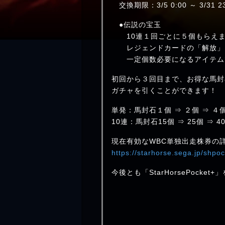
交換期限：3/5 0:00 ～ 3/31 23
●伝説の宝玉
10連１回ごとに５個もらえま
レジェンドカードの「解放」
一定個数必要になるアイテム
初回から３回目まで、お得な馬封
ガチャを引くことができます！
単発：馬封石１個 ⇒ ２個 ⇒ ４
10連：馬封石15個 ⇒ 25個 ⇒ 4
現在有効なWBC単独出走株券の
https://starhorse.sega.jp/shpo
今後とも「StarHorsePocke