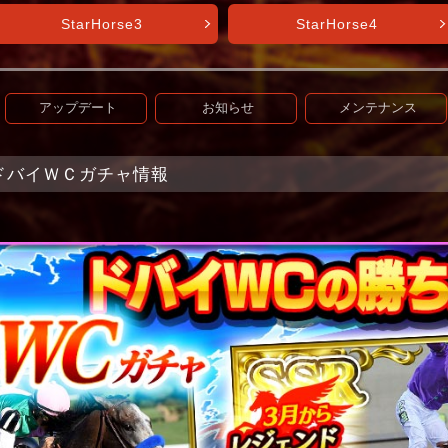
StarHorse3
StarHorse4
アップデート
お知らせ
メンテナンス
t+】ドバイＷＣガチャ情報