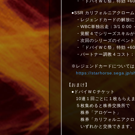
・「ドバイＷＣ祭」特効 +60
●SSR カリフォルニアクローム
・レジェンドカードの解放に必
・WBC単独出走：3/1 0:00 ～ 3
・覚醒４でシリーズスキルが
・次回のシリーズのイベント
・「ドバイＷＣ祭」特効 +60
・パートナー調教４コスト：500
※レジェンドカードについては
https://starhorse.sega.jp/
【おまけ】
●ドバイＷＣチケット
10連１回ごとに１枚もらえま
５枚集めると株券交換所で
株券「アロゲート」
株券「カリフォルニアクロ
いずれかと交換できます。