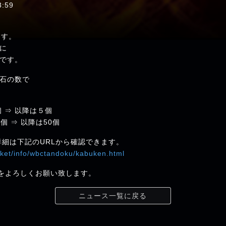
:59
す。
に
です。
石の数で
個 ⇒ 以降は５個
0個 ⇒ 以降は50個
詳細は下記のURLから確認できます。
cket/info/wbctandoku/kabuken.html
t+」をよろしくお願い致します。
ニュース一覧に戻る