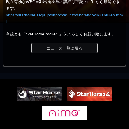
現在有効なWBC単独出走株券の詳細は下記のURLから確認でき
ます。
https://starhorse.sega.jp/shpocket/info/wbctandoku/kabuken.htm
l
今後とも「StarHorsePocket+」をよろしくお願い致します。
ニュース一覧に戻る