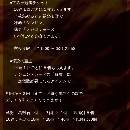
●古の三冠馬チケット
10連１回ごとに１枚もらえます。
５枚集めると株券交換所で
株券「シンザン」
株券「メジロラモーヌ」
いずれかと交換できます。
交換期限：3/1 0:00 ～ 3/31 23:59
●伝説の宝玉
10連１回ごとに５個もらえます。
レジェンドカードの「解放」に
一定個数必要になるアイテムです。
初回から３回目まで、お得な馬封石の数で
ガチャを引くことができます！
単発：馬封石１個 ⇒ ２個 ⇒ ４個 ⇒ 以降は５個
10連：馬封石15個 ⇒ 25個 ⇒ 40個 ⇒ 以降は50個