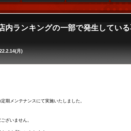
se4】店内ランキングの一部で発生してい
22.2.14(月)
。
の定期メンテナンスにて実施いたしました。
。
訳ございません。