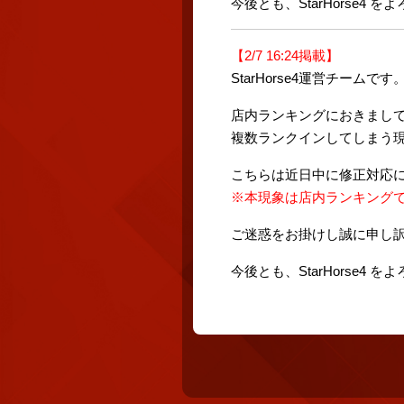
今後とも、StarHorse4
【2/7 16:24掲載】
StarHorse4運営チームです
店内ランキングにおきまし
複数ランクインしてしまう
こちらは近日中に修正対応
※本現象は店内ランキング
ご迷惑をお掛けし誠に申し
今後とも、StarHorse4