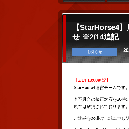
【StarHor
せ ※2/14追記
20
お知らせ
【2/14 13:00追記】
StarHorse4運営チームです
本不具合の修正対応を26時
現在は解消されております
ご迷惑をお掛けし誠に申し