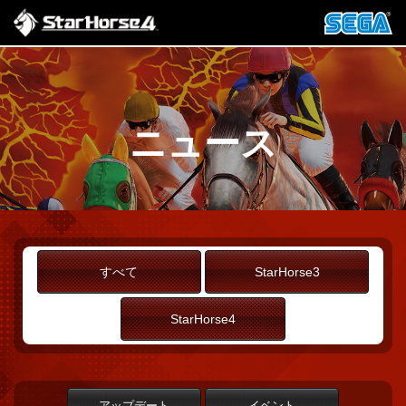
ニュース
すべて
StarHorse3
StarHorse4
アップデート
イベント