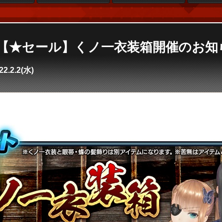
se4】【★セール】くノ一衣装箱開催のお
22.2.2(水)