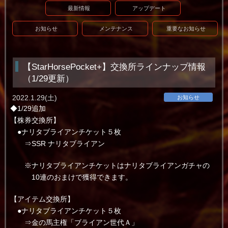
最新情報
アップデート
お知らせ
メンテナンス
重要なお知らせ
【StarHorsePocket+】交換所ラインナップ情報
（1/29更新）
2022.1.29(土)
お知らせ
◆1/29追加
【株券交換所】
●ナリタブライアンチケット５枚
⇒SSR ナリタブライアン
※ナリタブライアンチケットはナリタブライアンガチャの
10連のおまけで獲得できます。
【アイテム交換所】
●ナリタブライアンチケット５枚
⇒金の馬主権「ブライアン世代Ａ」