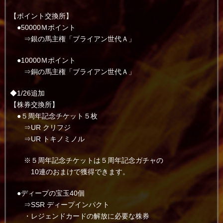
【ポイント交換所】
●50000Ｍポイント
⇒銀の馬主権「ブライアン世代Ａ」
●10000Ｍポイント
⇒銅の馬主権「ブライアン世代Ａ」
◆1/26追加
【株券交換所】
●５周年記念チケット５枚
⇒UR クリフジ
⇒UR トキノミノル
※５周年記念チケットは５周年記念ガチャの
10連のおまけで獲得できます。
●ディープの宝玉40個
⇒SSR ディープインパクト
・レジェンドカードの解放に必要な株券