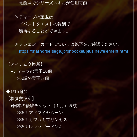
・覚醒４でシリーズスキルが使用可能
※ディープの宝玉は
イベントクエストの報酬で
獲得することができます。
※レジェンドカードについては以下をご確認ください。
https://starhorse.sega.jp/shpocket/plus/newelement.html
【アイテム交換所】
●ディープの宝玉10個
⇒伝説の宝玉５個
◆1/15追加
【株券交換所】
●日本の優駿チケット（１月）５枚
⇒SSR アドマイヤムーン
⇒SSR カワカミプリンセス
⇒SSR レッツゴードンキ