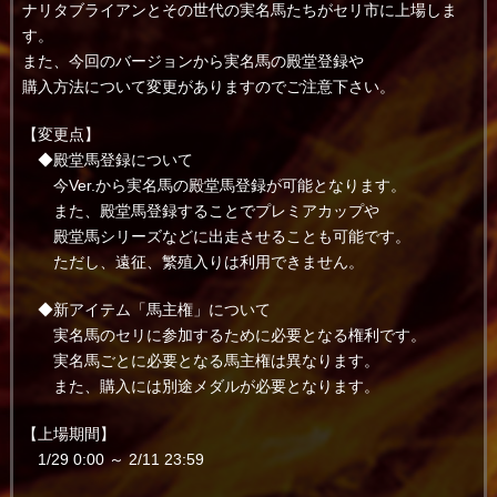
ナリタブライアンとその世代の実名馬たちがセリ市に上場しま
す。
また、今回のバージョンから実名馬の殿堂登録や
購入方法について変更がありますのでご注意下さい。
【変更点】
◆殿堂馬登録について
今Ver.から実名馬の殿堂馬登録が可能となります。
また、殿堂馬登録することでプレミアカップや
殿堂馬シリーズなどに出走させることも可能です。
ただし、遠征、繁殖入りは利用できません。
◆新アイテム「馬主権」について
実名馬のセリに参加するために必要となる権利です。
実名馬ごとに必要となる馬主権は異なります。
また、購入には別途メダルが必要となります。
【上場期間】
1/29 0:00 ～ 2/11 23:59