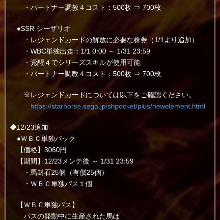
・パートナー調教４コスト：500枚 ⇒ 700枚
●SSR シーザリオ
・レジェンドカードの解放に必要な株券（1/1より追加）
・WBC単独出走：1/1 0:00 ～ 1/31 23:59
・覚醒４でシリーズスキルが使用可能
・パートナー調教４コスト：500枚 ⇒ 700枚
※レジェンドカードについては以下をご確認ください。
https://starhorse.sega.jp/shpocket/plus/newelement.html
◆12/23追加
●ＷＢＣ単独パック
【価格】3060円
【期間】12/23メンテ後 ～ 1/31 23:59
・馬封石25個（有償25個）
・ＷＢＣ単独パス１個
【ＷＢＣ単独パス】
パスの発動中に生産された馬は