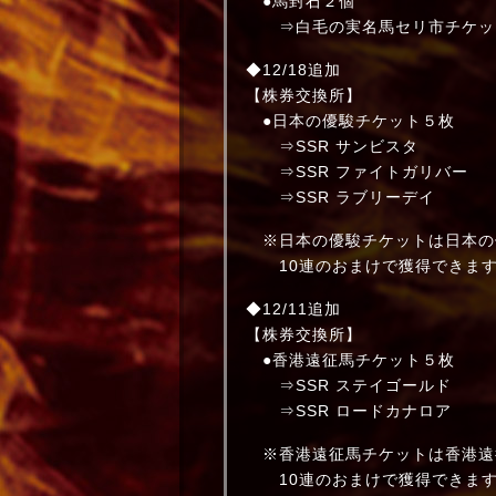
●馬封石２個
⇒白毛の実名馬セリ市チケッ
◆12/18追加
【株券交換所】
●日本の優駿チケット５枚
⇒SSR サンビスタ
⇒SSR ファイトガリバー
⇒SSR ラブリーデイ
※日本の優駿チケットは日本の
10連のおまけで獲得できま
◆12/11追加
【株券交換所】
●香港遠征馬チケット５枚
⇒SSR ステイゴールド
⇒SSR ロードカナロア
※香港遠征馬チケットは香港遠
10連のおまけで獲得できま