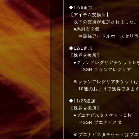
◆12/6追加
【アイテム交換所】
以下の交換が追加されました。
●馬封石２個
⇒最強アイドルホースセリ市
◆12/1追加
【株券交換所】
●グランアレグリアチケット５
⇒SSR グランアレグリア
※グランアレグリアチケットは
10連のおまけで獲得できま
◆11/25追加
【株券交換所】
●ブエナビスタチケット５枚
⇒SSR ブエナビスタ
※ブエナビスタチケットはブエ