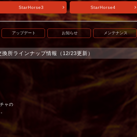
StarHorse3
StarHorse4
アップデート
お知らせ
メンテナンス
t+】交換所ラインナップ情報（12/23更新）
チャの
す。