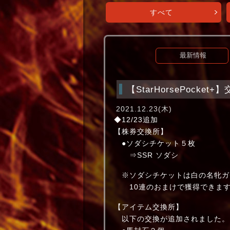
すべて
最新情報
【StarHorsePocke
2021.12.23(木)
◆12/23追加
【株券交換所】
●ソダシチケット５枚
⇒SSR ソダシ
※ソダシチケットは白の名牝ガ
10連のおまけで獲得できま
【アイテム交換所】
以下の交換が追加されました。