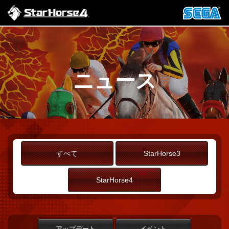
ニュース
すべて
StarHorse3
StarHorse4
アップデート
イベント