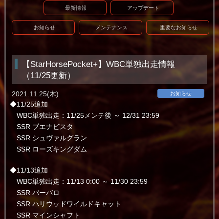
最新情報
アップデート
お知らせ
メンテナンス
重要なお知らせ
【StarHorsePocket+】WBC単独出走情報
（11/25更新）
2021.11.25(木)
お知らせ
◆11/25追加
WBC単独出走：11/25メンテ後 ～ 12/31 23:59
SSR ブエナビスタ
SSR シュヴァルグラン
SSR ローズキングダム
◆11/13追加
WBC単独出走：11/13 0:00 ～ 11/30 23:59
SSR バーバロ
SSR ハリウッドワイルドキャット
SSR マインシャフト