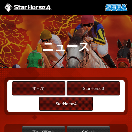
ニュース
すべて
StarHorse3
StarHorse4
アップデート
イベント