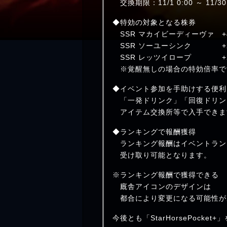
交換期限：11/1 0:00 ～ 11/30 
◆特効の対象となる株券
SSR マカイビーディーヴァ +4
SSR ソーユーシンク +2
SSR レッツイロープ +2
※覚醒無しの場合の特効倍率で
◆イベント参加を手助けする便利
「一発ドリンク」「回復ドリン
アイテム交換所等で入手できま
◆ランキングで報酬獲得
ランキング報酬はイベントラン
受け取り可能となります。
※ランキング報酬で獲得できる
廐舎アイコンのデザインは
都合により変更になる可能性が
今後とも「StarHorsePocke