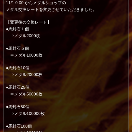
11/1 0:00 からメダルショップの
メダル交換レートを変更させていただきました。
【変更後の交換レート】
●馬封石１個
⇒メダル2000枚
●馬封石５個
⇒メダル10000枚
●馬封石10個
⇒メダル20000枚
●馬封石25個
⇒メダル50000枚
●馬封石50個
⇒メダル100000枚
●馬封石100個