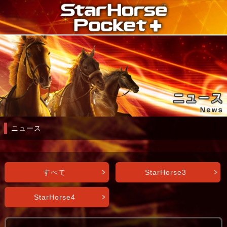
ニュース
すべて
StarHorse3
StarHorse4