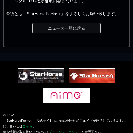
メダル1000枚が補填内容となります。
今後とも「StarHorsePocket+」をよろしくお願い致します。
ニュース一覧に戻る
©SEGA
「StarHorsePocket+」公式サイトは、株式会社セガ フェイブが運営しております。お
問い合わせは
こちら
。
個人情報の取り扱いについては
プライバシーポリシー
を参照下さい。