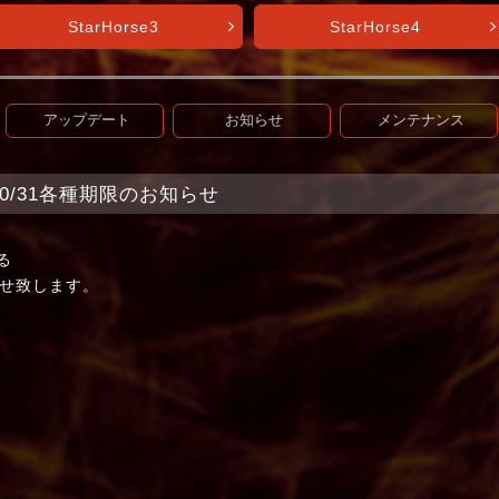
StarHorse3
StarHorse4
アップデート
お知らせ
メンテナンス
+】10/31各種期限のお知らせ
る
せ致します。