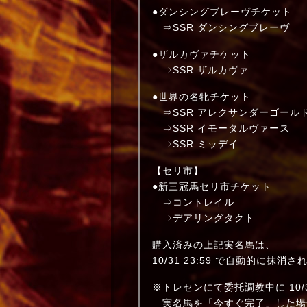
●ダンシングブレーヴチケット
⇒SSR ダンシングブレーヴ
●ザルカヴァチケット
⇒SSR ザルカヴァ
●世界の名牝チケット
⇒SSR アレクサンダーゴール
⇒SSR イモータルヴァース
⇒SSR ミッデイ
【セリ市】
●新三冠馬セリ市チケット
⇒コントレイル
⇒デアリングタクト
購入済みの上記実名馬は、
10/31 23:59 で自動的に抹消
※トレセンにて委托調教中に 10/31
実名馬を「今すぐ完了」した場