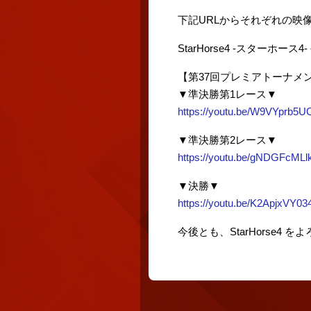
下記URLからそれぞれの映
StarHorse4 -スターホース
【第37回プレミアトーナメ
▼準決勝第1レース▼
https://youtu.be/W9VYprb5
▼準決勝第2レース▼
https://youtu.be/gNDGFcMLl
▼決勝▼
https://youtu.be/K2ApjxVY03
今後とも、StarHorse4