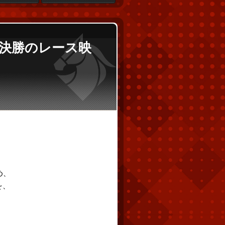
勝・決勝のレース映
め、
を、