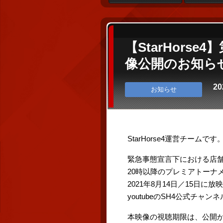
【StarHor
像公開のお知ら
20
お知らせ
StarHorse4運営チームです
緊急事態宣言下における店
20時以降のプレミアトーナ
2021年8月14日／15日
youtubeのSH4公式チャ
本映像の視聴期限は、公開から3