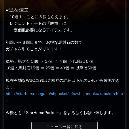
●伝説の宝玉
10連１回ごとに５個もらえます。
レジェンドカードの「解放」に
一定個数必要になるアイテムです。
初回から３回目まで、お得な馬封石の数で
ガチャを引くことができます！
単発：馬封石１個 ⇒ ２個 ⇒ ４個 ⇒ 以降は５個
10連：馬封石15個 ⇒ 25個 ⇒ 40個 ⇒ 以降は50個
現在有効なWBC単独出走株券の詳細は下記のURLから確認でき
ます。
https://starhorse.sega.jp/shpocket/info/wbctandoku/kabuken.htm
l
今後とも「StarHorsePocket+」をよろしくお願い致します。
ニュース一覧に戻る