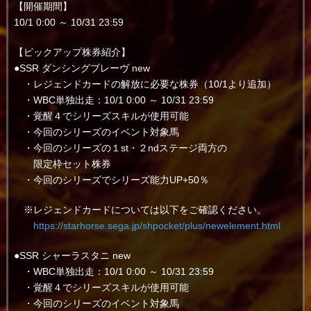
【開催期間】
10/1 0:00 ～ 10/31 23:59
【ピックアップ株券紹介】
●SSR ダンシングブレーヴ new
・レジェンドカードの解放に必要な株券（10/1より追加）
・WBC単独出走：10/1 0:00 ～ 10/31 23:59
・覚醒４でシリーズスキルが使用可能
・今回のシリーズのイベント対象馬
・今回のシリーズの１st・２ndステージ両方の
限定枠セット株券
・今回のシリーズでシリーズ能力UP+50％
※レジェンドカードについては以下をご確認ください。
https://starhorse.sega.jp/shpocket/plus/newelement.html
●SSR シャーラスタニ new
・WBC単独出走：10/1 0:00 ～ 10/31 23:59
・覚醒４でシリーズスキルが使用可能
・今回のシリーズのイベント対象馬