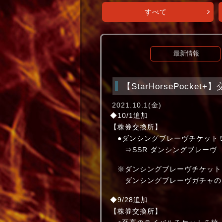
すべて
最新情報
【StarHorsePock
2021.10.1(金)
◆10/1追加
【株券交換所】
●ダンシングブレーヴチケット
⇒SSR ダンシングブレーヴ
※ダンシングブレーヴチケット
ダンシングブレーヴガチャの1
◆9/28追加
【株券交換所】