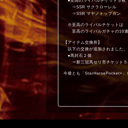
●至高のライバルチケット５枚
⇒SSR サクラローレル
⇒SSR マヤノトップガン
※至高のライバルチケットは
至高のライバルガチャの10連
【アイテム交換所】
以下の交換が追加されました。
●馬封石２個
⇒新三冠馬セリ市チケット５
今後とも「StarHorsePocke