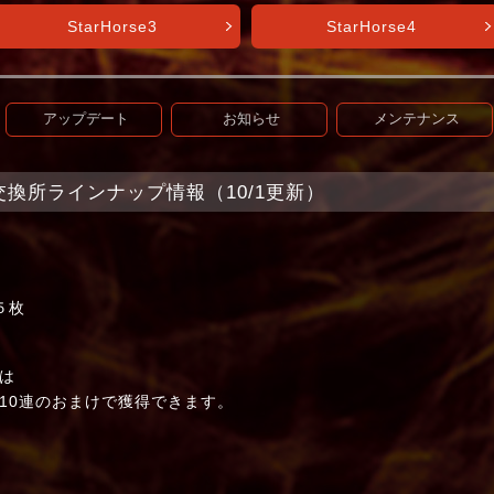
StarHorse3
StarHorse4
アップデート
お知らせ
メンテナンス
et+】交換所ラインナップ情報（10/1更新）
５枚
は
0連のおまけで獲得できます。