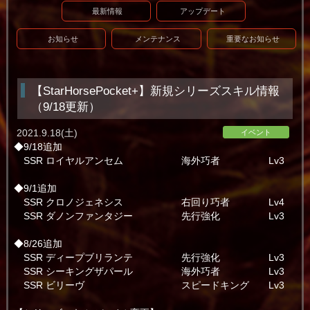
最新情報
アップデート
お知らせ
メンテナンス
重要なお知らせ
【StarHorsePocket+】新規シリーズスキル情報
（9/18更新）
2021.9.18(土)
イベント
◆9/18追加
SSR ロイヤルアンセム 海外巧者 Lv3
◆9/1追加
SSR クロノジェネシス 右回り巧者 Lv4
SSR ダノンファンタジー 先行強化 Lv3
◆8/26追加
SSR ディープブリランテ 先行強化 Lv3
SSR シーキングザパール 海外巧者 Lv3
SSR ビリーヴ スピードキング Lv3