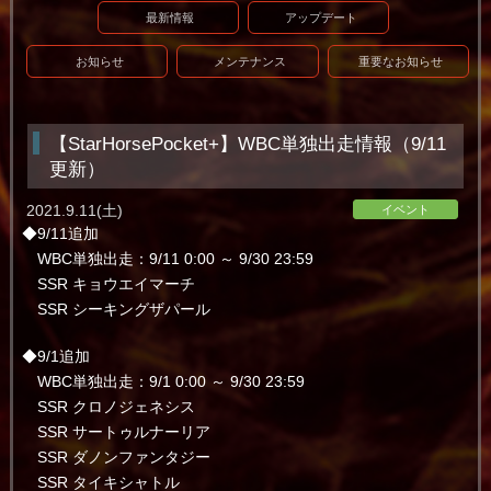
最新情報
アップデート
お知らせ
メンテナンス
重要なお知らせ
【StarHorsePocket+】WBC単独出走情報（9/11
更新）
2021.9.11(土)
イベント
◆9/11追加
WBC単独出走：9/11 0:00 ～ 9/30 23:59
SSR キョウエイマーチ
SSR シーキングザパール
◆9/1追加
WBC単独出走：9/1 0:00 ～ 9/30 23:59
SSR クロノジェネシス
SSR サートゥルナーリア
SSR ダノンファンタジー
SSR タイキシャトル