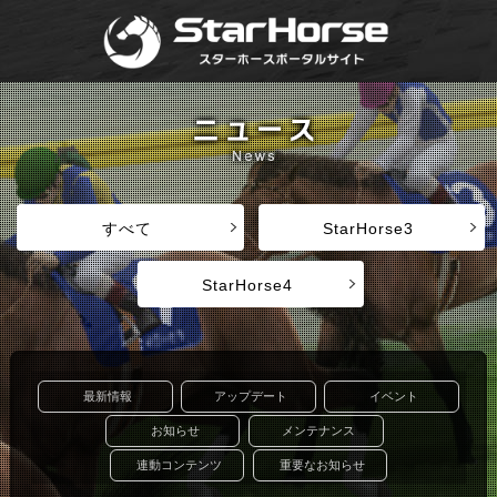
すべて
StarHorse3
StarHorse4
最新情報
アップデート
イベント
お知らせ
メンテナンス
連動コンテンツ
重要なお知らせ