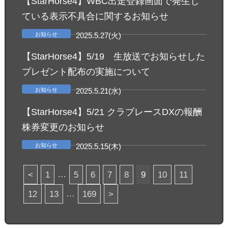
【StarHorse4】WBC出走登録画面で発生し
ている表示不具合に関するお知らせ
お知らせ
2025.5.27(火)
【StarHorse4】5/19 生放送でお知らせした
プレゼント配布の実施について
お知らせ
2025.5.21(水)
【StarHorse4】5/21 クラブレースDXの報酬
株券変更のお知らせ
お知らせ
2025.5.15(木)
…
<
1
5
6
7
8
9
10
11
…
12
13
169
>