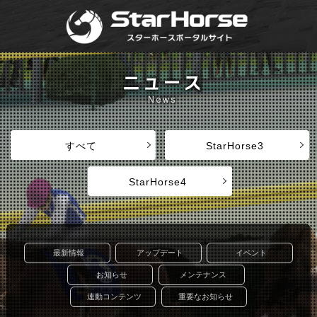
すべて
StarHorse3
StarHorse4
最新情報
アップデート
イベント
お知らせ
メンテナンス
連動コンテンツ
重要なお知らせ