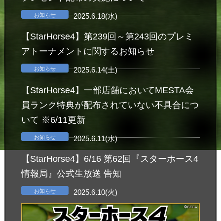
お知らせ
2025.6.18(水)
【StarHorse4】第239回～第243回のプレミ
アトーナメントに関するお知らせ
お知らせ
2025.6.14(土)
【StarHorse4】一部店舗においてMESTA会
員ランク特典が配布されていない不具合につ
いて ※6/11更新
お知らせ
2025.6.11(水)
【StarHorse4】6/16 第62回『スターホース4
情報局』公式生放送 告知
お知らせ
2025.6.10(火)